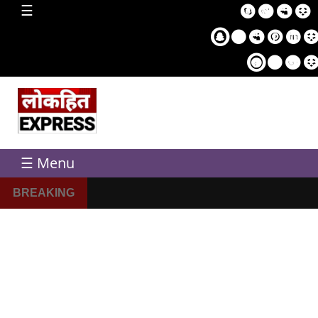
home
☰
Sampl
Pag
☰ Menu
BREAKING