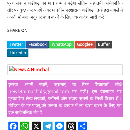
प्रशासक व चंडीगढ़ का मान सम्मान बढ़ेगा लेकिन वह तभी अधिकारिक
तौर पर कुछ कर पाएंगे अगर माननीय प्रशासक चंडीगढ़ उन्हें इस मामले में
अपनी योजना अनुसार काम करने के लिए एक आदेश जारी करें ।
SHARE ON
Twitter
Facebook
WhatsApp
Google+
Buffer
LinkedIn
कृपया अपनी खबरें, सूचनाएं या फिर शिकायतें सीधे
news4himachal@gmail.com पर भेजें। इस वेबसाइट पर
प्रकाशित लेख लेखकों, ब्लॉगरों और संवाद सूत्रों के निजी विचार हैं।
मीडिया के हर पहलू को जनता के दरबार में ला खड़ा करने के लिए यह
एक सार्वजनिक मंच है।
F
W
X
T
M
T
S