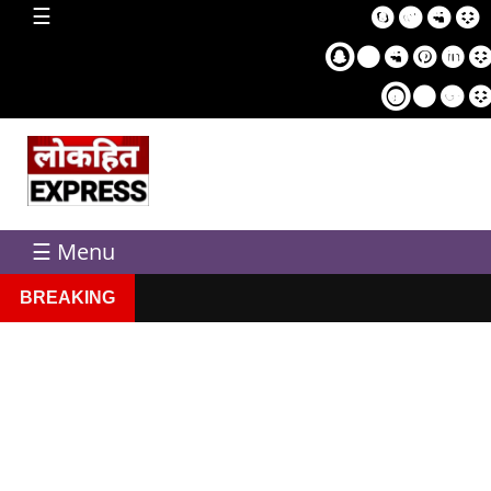
home
☰
Sampl
Pag
☰ Menu
BREAKING