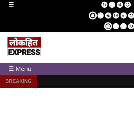
home
☰
Sampl
Pag
☰ Menu
BREAKING