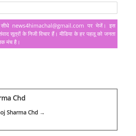
यतें सीधे news4himachal@gmail.com पर भेजें। इस
ंवाद सूत्रों के निजी विचार हैं। मीडिया के हर पहलू को जनता
िक मंच है।
rma Chd
anoj Sharma Chd →