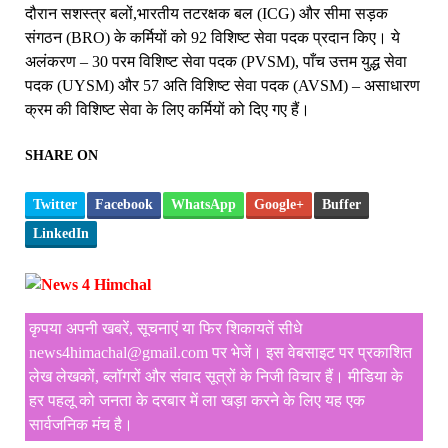
दौरान सशस्त्र बलों,भारतीय तटरक्षक बल (ICG) और सीमा सड़क
संगठन (BRO) के कर्मियों को 92 विशिष्ट सेवा पदक प्रदान किए। ये
अलंकरण – 30 परम विशिष्ट सेवा पदक (PVSM), पाँच उत्तम युद्ध सेवा
पदक (UYSM) और 57 अति विशिष्ट सेवा पदक (AVSM) – असाधारण
क्रम की विशिष्ट सेवा के लिए कर्मियों को दिए गए हैं।
SHARE ON
Twitter
Facebook
WhatsApp
Google+
Buffer
LinkedIn
कृपया अपनी खबरें, सूचनाएं या फिर शिकायतें सीधे
news4himachal@gmail.com पर भेजें। इस वेबसाइट पर प्रकाशित
लेख लेखकों, ब्लॉगरों और संवाद सूत्रों के निजी विचार हैं। मीडिया के
हर पहलू को जनता के दरबार में ला खड़ा करने के लिए यह एक
सार्वजनिक मंच है।