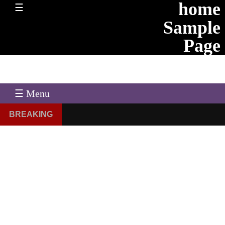
home
☰
Sample
Page
☰ Menu
BREAKING