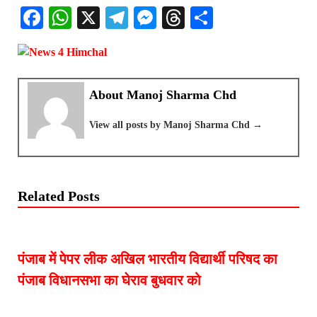
F
W
X
Te
M
T
S
ac
h
le
es
hr
h
eb
at
gr
se
ea
ar
oo
s
a
n
ds
e
About Manoj Sharma Chd
k
A
m
ge
p
r
View all posts by Manoj Sharma Chd →
p
Related Posts
पंजाब में पेपर लीक अखिल भारतीय विद्यार्थी परिषद का
पंजाब विधानसभा का घेराव बुधवार को