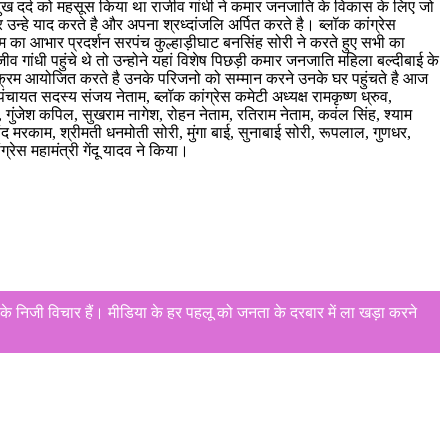
े दुख दर्द को महसूस किया था राजीव गांधी ने कमार जनजाति के विकास के लिए जो
उन्हे याद करते है और अपना श्रध्दांजलि अर्पित करते है। ब्लॉक कांग्रेस
रम का आभार प्रदर्शन सरपंच कुल्हाड़ीघाट बनसिंह सोरी ने करते हुए सभी का
व गांधी पहुंचे थे तो उन्होने यहां विशेष पिछड़ी कमार जनजाति महिला बल्दीबाई के
्यक्रम आयोजित करते है उनके परिजनो को सम्मान करने उनके घर पहुंचते है आज
ंचायत सदस्य संजय नेताम, ब्लॉक कांग्रेस कमेटी अध्यक्ष रामकृष्ण ध्रुव,
ू, गुंजेश कपिल, सुखराम नागेश, रोहन नेताम, रतिराम नेताम, कवंल सिंह, श्याम
 मरकाम, श्रीमती धनमोती सोरी, मुंगा बाई, सुनाबाई सोरी, रूपलाल, गुणधर,
रेस महामंत्री गेंदू यादव ने किया।
े निजी विचार हैं। मीडिया के हर पहलू को जनता के दरबार में ला खड़ा करने