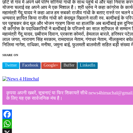
छोटे से गांव मे अपने धर्म पत्नि सोनियां गांधी के साथ पहुंचे थे और यहां नि
योजना चलाई वह अपने आप मे एक मिशाल है। श्री ध्रुव ने कहा कांग्रेस के कार्यक
महामंत्री गेंदू यादव ने कहा आज हम सबको राजीव गांधी के बताए रास्ते पर चलने
धन्यवाद ज्ञापित किया राजीव गांधी को कंदमूल खिलाने वाली स्व. बल्दीबाई के पर
घर पहुुचकर कंद मूल और भोजन ग्रहण किया था हालांकि अब बल्दीबाई इस दुनिया 
भी कांग्रेस के पदाधिकारियों ने बल्दीबाई के परिजनो का साल श्रीफल से सम्मान कि
महामंत्री गेंदू यादव, छबीराम दिवान, प्रकाश कोमर्रा, हेमलाल बारले, हरिश्वर पट
लाल जगत, नारायण सिंह मरकाम, रामदयाल नेताम, गंगाधर नेताम, नीलकुमार बघेल, 
निलिमा नागेश, राधिका, मनीषा, जमुना बाई, फुलमती बालमोती सहित बड़ी संख्या मे क
SHARE ON
Twitter
Facebook
Google+
Buffer
LinkedIn
कृपया अपनी खबरें, सूचनाएं या फिर शिकायतें सीधे news4himachal@gmail.com
के लिए यह एक सार्वजनिक मंच है।
Facebook