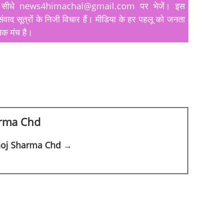
यतें सीधे news4himachal@gmail.com पर भेजें। इस
ंवाद सूत्रों के निजी विचार हैं। मीडिया के हर पहलू को जनता
िक मंच है।
rma Chd
anoj Sharma Chd →